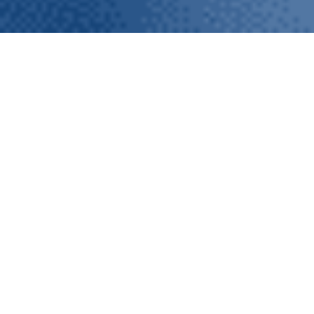
GOTHAM
The lack of knowledge about the
availability of water resources
and the scarce exchange of data
between the different water
users is one of the greatest
complexities for the integral
management of groundwater
bodies.