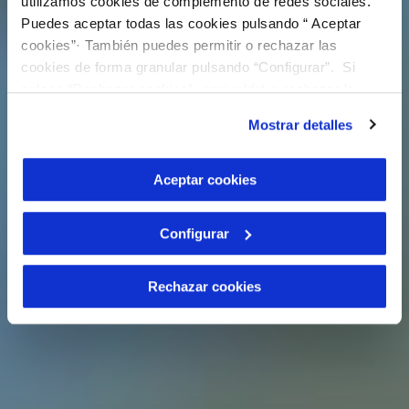
utilizamos cookies de complemento de redes sociales.
Puedes aceptar todas las cookies pulsando “ Aceptar
cookies”· También puedes permitir o rechazar las
cookies de forma granular pulsando “Configurar”. Si
pulsas “Rechazar cookies”, equivaldrá a rechazar la
instalación de todas las cookies salvo las necesarias que
Mostrar detalles
son indispensables para que el sitio web funcione y que
por tanto no se pueden desactivar. Puedes consultar
más información en nuestra
Política de Cookies
Aceptar cookies
Configurar
Rechazar cookies