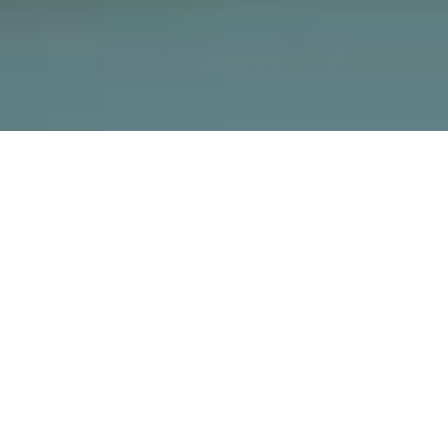
Lines of research of
Cetaqua Barcelona
Our centre in Barcelona focuses on
increasing
resilience to climate change
by incorporating circular economy