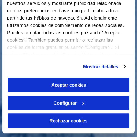
nuestros servicios y mostrarte publicidad relacionada
con tus preferencias en base a un perfil elaborado a
partir de tus hábitos de navegación. Adicionalmente
utilizamos cookies de complemento de redes sociales.
Puedes aceptar todas las cookies pulsando “ Aceptar
cookies”· También puedes permitir o rechazar las
cookies de forma granular pulsando “Configurar”. Si
pulsas “Rechazar cookies”, equivaldrá a rechazar la
instalación de todas las cookies salvo las necesarias que
Mostrar detalles
son indispensables para que el sitio web funcione y que
por tanto no se pueden desactivar. Puedes consultar
más información en nuestra
Política de Cookies
Aceptar cookies
Configurar
Rechazar cookies