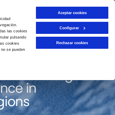
Contact
Aceptar cookies
EN
icidad
avegación.
Configurar
das las cookies
anular pulsando
Rechazar cookies
las cookies
o no se pueden
nd knowledge for
ence in
gions