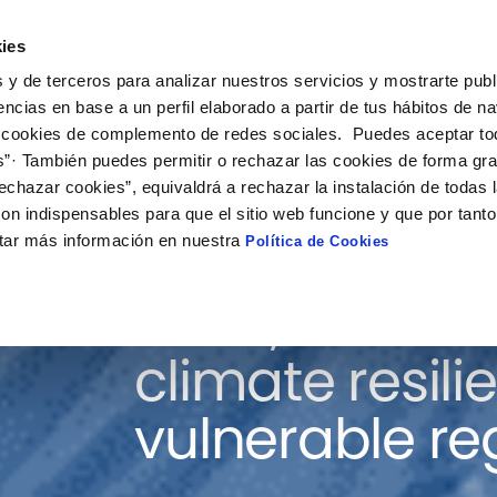
ies
on
Solutions
Collaboration
What’s happening
 y de terceros para analizar nuestros servicios y mostrarte publ
encias en base a un perfil elaborado a partir de tus hábitos de n
 cookies de complemento de redes sociales. Puedes aceptar to
s”· También puedes permitir o rechazar las cookies de forma gr
echazar cookies”, equivaldrá a rechazar la instalación de todas 
on indispensables para que el sitio web funcione y que por tant
tar más información en nuestra
Política de Cookies
Tools, data a
climate resili
vulnerable re