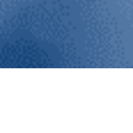
ClimEmpower
El
proyecto europeo
ClimEmpower
tiene por