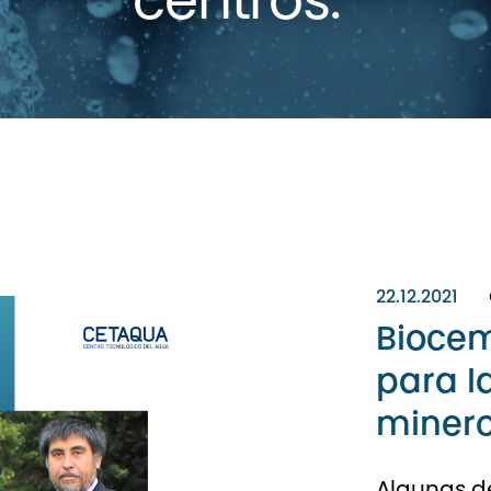
centros.
22.12.2021
Biocem
para l
minero
Algunas de