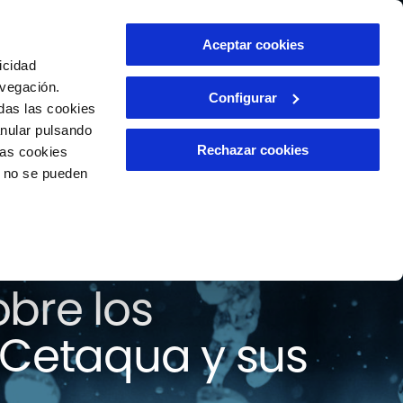
ntacto
Aceptar cookies
ES
icidad
avegación.
Configurar
das las cookies
anular pulsando
Rechazar cookies
las cookies
o no se pueden
 todas las
bre los
 Cetaqua y sus