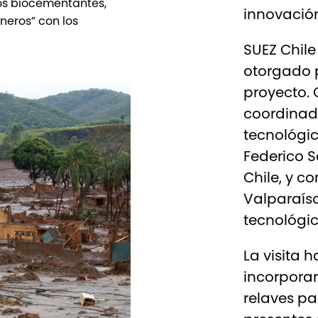
os biocementantes,
innovación
neros” con los
SUEZ Chile
otorgado 
proyecto. 
coordinado
tecnológic
Federico 
Chile, y c
Valparaíso
tecnológic
La visita 
incorporar
relaves pa