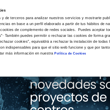
ies
ción
Soluciones
Colaboración
Actualidad
Co
 y de terceros para analizar nuestros servicios y mostrarte publ
encias en base a un perfil elaborado a partir de tus hábitos de n
 cookies de complemento de redes sociales. Puedes aceptar to
s”· También puedes permitir o rechazar las cookies de forma gr
echazar cookies”, equivaldrá a rechazar la instalación de todas 
on indispensables para que el sitio web funcione y que por tant
tar más información en nuestra
Política de Cookies
Consulta aquí
novedades so
proyectos de