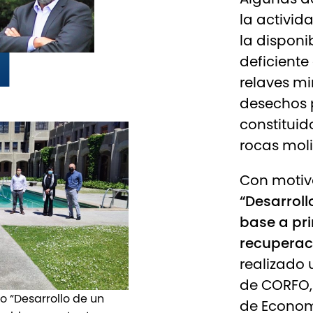
la activid
la disponi
deficiente
relaves mi
desechos 
constituid
rocas moli
Con motiv
“Desarroll
base a pri
recuperac
realizado 
de CORFO, 
o “Desarrollo de un
de Econom