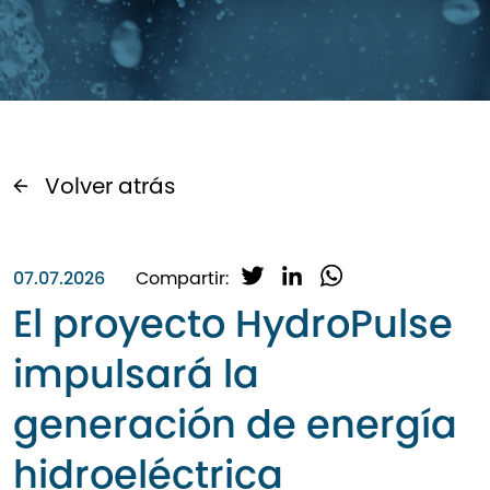
Volver atrás
T
L
W
07.07.2026
Compartir:
w
i
h
El proyecto HydroPulse
i
n
a
t
k
t
impulsará la
t
e
s
e
d
A
generación de energía
r
I
p
n
p
hidroeléctrica