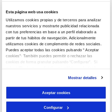
análisis predictivo avanzado, podremos
mejorar la gestión de los desembalses
Esta página web usa cookies
para producción de energía
Utilizamos cookies propias y de terceros para analizar
nuestros servicios y mostrarte publicidad relacionada
hidroeléctrica. De esta forma, el agua
con tus preferencias en base a un perfil elaborado a
podrá aprovecharse para mantener
partir de tus hábitos de navegación. Adicionalmente
caudales ecológicos, a la vez que se
utilizamos cookies de complemento de redes sociales.
impulsará la resiliencia hídrica del
Puedes aceptar todas las cookies pulsando “ Aceptar
cookies”· También puedes permitir o rechazar las
territorio mediante actividades de
cookies de forma granular pulsando “Configurar”. Si
recarga gestionada de acuíferos”.
pulsas “Rechazar cookies”, equivaldrá a rechazar la
instalación de todas las cookies salvo las necesarias que
Una visión europea
Mostrar detalles
son indispensables para que el sitio web funcione y que
compartida
por tanto no se pueden desactivar. Puedes consultar
más información en nuestra
Política de Cookies
Aceptar cookies
HydroPulse reúne a
16 organizaciones
Configurar
líderes de 9 países
, combinando