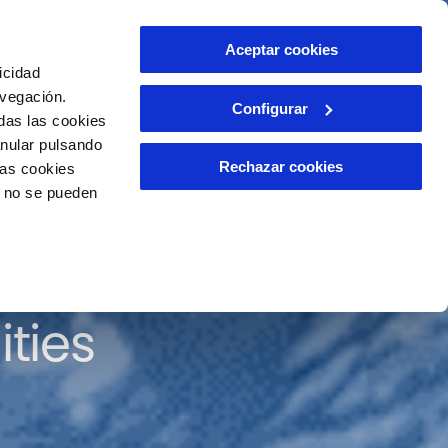
Contact
Aceptar cookies
EN
icidad
avegación.
Configurar
das las cookies
anular pulsando
Rechazar cookies
las cookies
o no se pueden
he detection of
ities