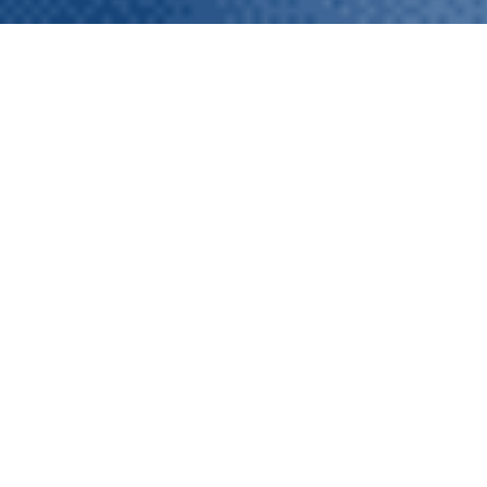
ECHO
Urban areas are facing the
effects of climate change,
natural disasters, and
cyberattacks. However,
current
resilience planning and
management are facing
challenges,
as many strategies
are designed without considering
specific regional needs. This is