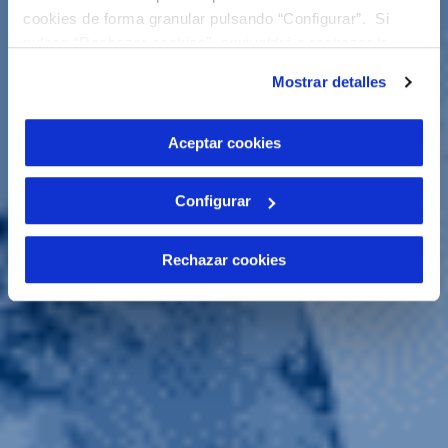
cookies de forma granular pulsando “Configurar”. Si
pulsas “Rechazar cookies”, equivaldrá a rechazar la
instalación de todas las cookies salvo las necesarias que
Mostrar detalles
son indispensables para que el sitio web funcione y que
por tanto no se pueden desactivar. Puedes consultar
más información en nuestra
Política de Cookies
Aceptar cookies
Configurar
Rechazar cookies