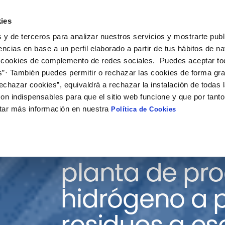
ies
ción
Soluciones
Colaboración
Actualidad
Co
 y de terceros para analizar nuestros servicios y mostrarte publ
encias en base a un perfil elaborado a partir de tus hábitos de n
 cookies de complemento de redes sociales. Puedes aceptar to
s”· También puedes permitir o rechazar las cookies de forma gr
echazar cookies”, equivaldrá a rechazar la instalación de todas 
on indispensables para que el sitio web funcione y que por tant
tar más información en nuestra
Política de Cookies
Construcción 
planta de pr
hidrógeno a p