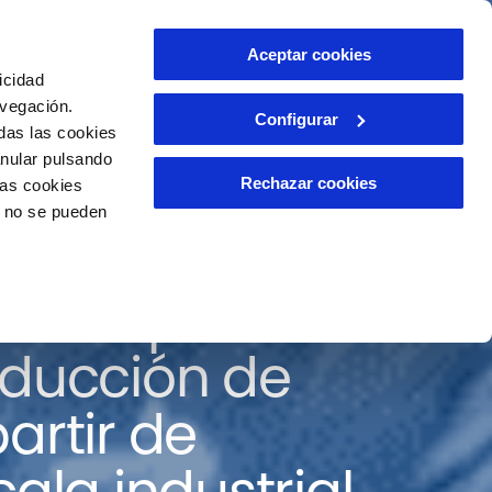
ntacto
Aceptar cookies
ES
icidad
avegación.
Configurar
das las cookies
anular pulsando
Rechazar cookies
las cookies
o no se pueden
de la primera
oducción de
artir de