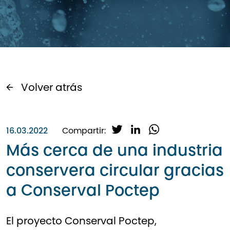
Volver atrás
T
L
W
16.03.2022
Compartir:
w
i
h
Más cerca de una industria
i
n
a
conservera circular gracias
t
k
t
t
e
s
a Conserval Poctep
e
d
A
r
I
p
n
p
El proyecto Conserval Poctep,