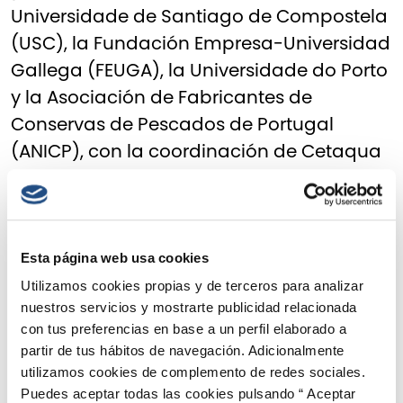
Universidade de Santiago de Compostela
(USC), la Fundación Empresa-Universidad
Gallega (FEUGA), la Universidade do Porto
y la Asociación de Fabricantes de
Conservas de Pescados de Portugal
(ANICP), con la coordinación de Cetaqua
Galicia.
Los principales actores, reunidos en
Santiago
Esta página web usa cookies
Utilizamos cookies propias y de terceros para analizar
El evento final congregó a los actores más
nuestros servicios y mostrarte publicidad relacionada
importantes del sector. Desde la esfera
con tus preferencias en base a un perfil elaborado a
pública, Rosa Quintana, Conselleira do
partir de tus hábitos de navegación. Adicionalmente
Mar de la Xunta de Galicia, fue la
utilizamos cookies de complemento de redes sociales.
Puedes aceptar todas las cookies pulsando “ Aceptar