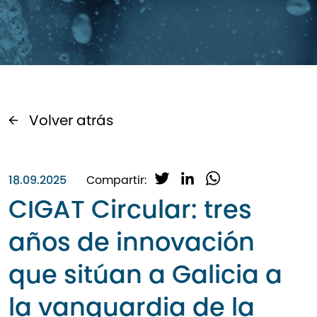
Volver atrás
T
L
W
18.09.2025
Compartir:
w
i
h
CIGAT Circular: tres
i
n
a
t
k
t
años de innovación
t
e
s
e
d
A
que sitúan a Galicia a
r
I
p
n
p
la vanguardia de la