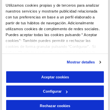
CIGAT Circular, entre ellos la instalación
Utilizamos cookies propias y de terceros para analizar
del
primer Punto de Recarga de Agua
nuestros servicios y mostrarte publicidad relacionada
Regenerada en la comunidad gallega,
con tus preferencias en base a un perfil elaborado a
AQUARGA
, ubicado en la ecofactoría de
partir de tus hábitos de navegación. Adicionalmente
utilizamos cookies de complemento de redes sociales.
Ourense, que permite reducir hasta un
Puedes aceptar todas las cookies pulsando “ Aceptar
60% la huella hídrica, así como la
cookies”· También puedes permitir o rechazar las
aceleración de productos innovadores
cookies de forma granular pulsando “Configurar”. Si
como biofertilizantes, la EcoCelulosa y los
pulsas “Rechazar cookies”, equivaldrá a rechazar la
instalación de todas las cookies salvo las necesarias que
biocompuestos.
Mostrar detalles
son indispensables para que el sitio web funcione y que
por tanto no se pueden desactivar. Puedes consultar
> Visita la web de CIGAT Circular
AQUÍ
más información en nuestra
Política de Cookies
Aceptar cookies
Configurar
Rechazar cookies