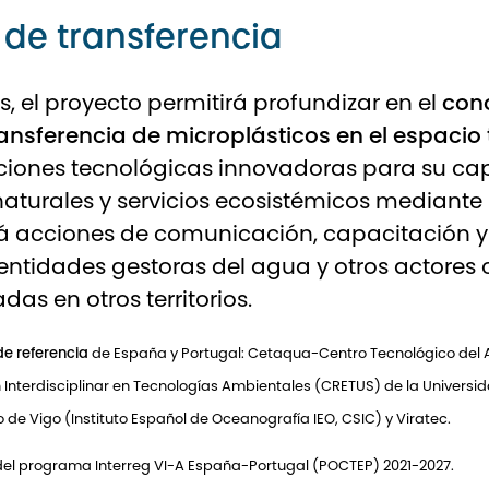
 de transferencia
os, el proyecto permitirá profundizar en el
cono
sferencia de microplásticos en el espacio tr
luciones tecnológicas innovadoras para su c
 naturales y servicios ecosistémicos mediant
á acciones de comunicación, capacitación y
entidades gestoras del agua y otros actores c
das en otros territorios.
de referencia
de España y Portugal:
Cetaqua-Centro Tecnológico del
 Interdisciplinar en Tecnologías Ambientales (CRETUS)
de la Universi
de Vigo (Instituto Español de Oceanografía IEO, CSIC)
y
Viratec
.
 del programa Interreg VI-A España-Portugal (POCTEP) 2021-2027.