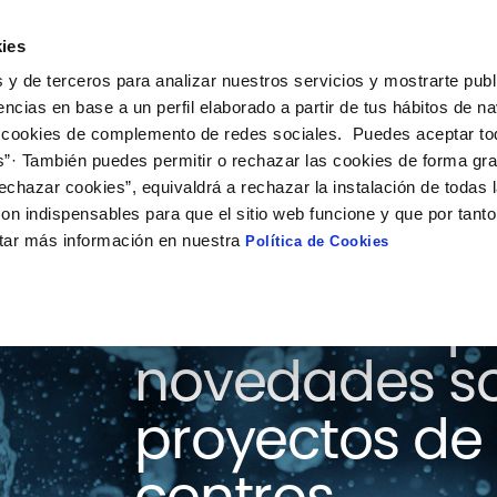
ies
ción
Soluciones
Colaboración
Actualidad
Co
 y de terceros para analizar nuestros servicios y mostrarte publ
encias en base a un perfil elaborado a partir de tus hábitos de n
 cookies de complemento de redes sociales. Puedes aceptar to
s”· También puedes permitir o rechazar las cookies de forma gr
echazar cookies”, equivaldrá a rechazar la instalación de todas 
on indispensables para que el sitio web funcione y que por tant
tar más información en nuestra
Política de Cookies
Consulta aquí
novedades so
proyectos de