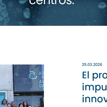
centros.
25.03.2026
El p
impu
inno