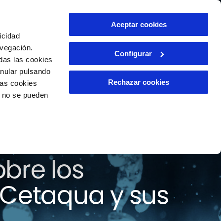
ntacto
Aceptar cookies
ES
icidad
avegación.
Configurar
das las cookies
anular pulsando
Rechazar cookies
las cookies
o no se pueden
 todas las
bre los
 Cetaqua y sus