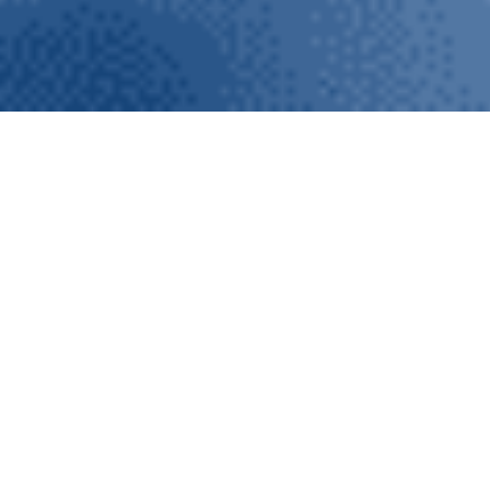
EPC-EqTech
La sosa cáustica es un
subproducto altamente tóxico
presente en las aguas residuales
de las industrias de refinado de
petróleo y petroquímicas. Esta
sustancia resulta muy difícil de