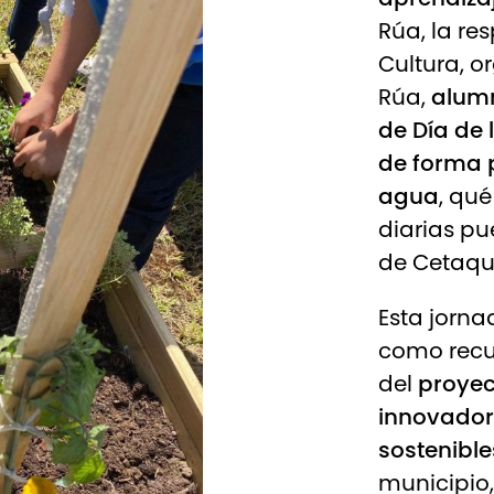
Rúa, la re
Cultura, o
Rúa,
alumn
de Día de
de forma p
agua
, qué
diarias p
de
Cetaq
Esta jorna
como recur
del
proye
innovador
sostenible
municipio