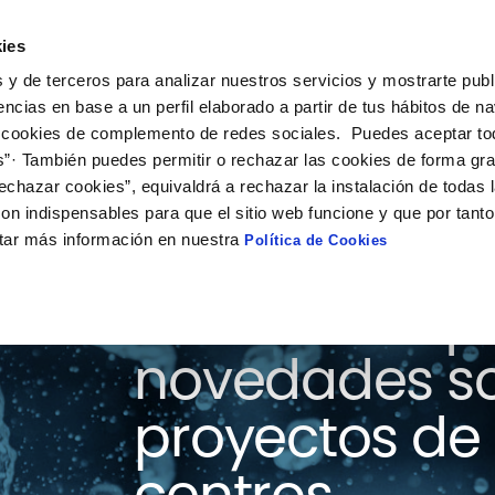
ies
ción
Soluciones
Colaboración
Actualidad
Co
 y de terceros para analizar nuestros servicios y mostrarte publ
encias en base a un perfil elaborado a partir de tus hábitos de n
 cookies de complemento de redes sociales. Puedes aceptar to
s”· También puedes permitir o rechazar las cookies de forma gr
echazar cookies”, equivaldrá a rechazar la instalación de todas 
on indispensables para que el sitio web funcione y que por tant
tar más información en nuestra
Política de Cookies
Consulta aquí
novedades so
proyectos de