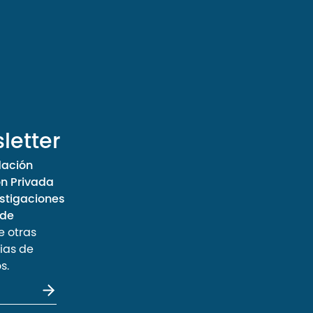
letter
dación
ón Privada
stigaciones
 de
e otras
ias de
s.