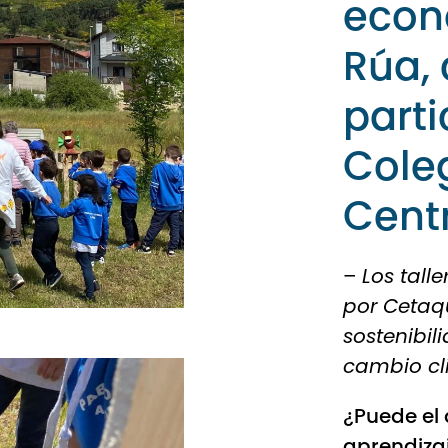
econ
Rúa, 
parti
Coleg
Cent
–
Los tall
por Cetaq
sostenibil
cambio cl
¿Puede el
aprendiza