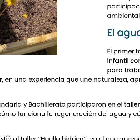
participa
ambiental
El agu
El primer t
Infantil c
para traba
r
, en una experiencia que une naturaleza, ap
ndaria y Bachillerato participaron en el
talle
ómo funciona la regeneración del agua y cóm
stió al
taller “Huella hídrica”
, en el que apre