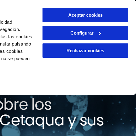
ntacto
Aceptar cookies
ES
icidad
avegación.
Configurar
das las cookies
anular pulsando
Rechazar cookies
las cookies
o no se pueden
 todas las
bre los
 Cetaqua y sus