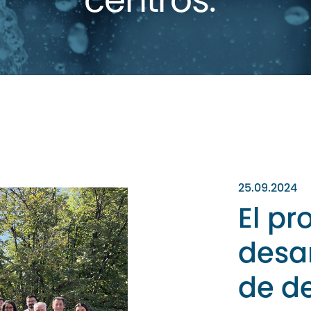
centros.
25.09.2024
El pr
desar
de d