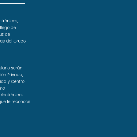
ctrónicos,
llego de
uz de
sas del Grupo
ulario serán
ión Privada,
ada y Centro
omo
electrónicos
que le reconoce