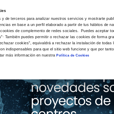
ies
ción
Soluciones
Colaboración
Actualidad
Co
 y de terceros para analizar nuestros servicios y mostrarte publ
encias en base a un perfil elaborado a partir de tus hábitos de n
 cookies de complemento de redes sociales. Puedes aceptar to
s”· También puedes permitir o rechazar las cookies de forma gr
echazar cookies”, equivaldrá a rechazar la instalación de todas 
on indispensables para que el sitio web funcione y que por tant
tar más información en nuestra
Política de Cookies
Consulta aquí
novedades so
proyectos de