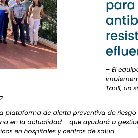
para
antib
resis
eflue
– El equip
implementa
Taulí, un 
a
na plataforma de alerta preventiva de riesgo
icina en la actualidad— que ayudará a gest
ticos en hospitales y centros de salud