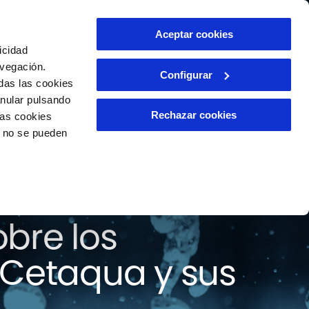
ntacto
Aceptar cookies
ES
icidad
avegación.
Configurar
das las cookies
anular pulsando
Rechazar cookies
las cookies
o no se pueden
 todas las
bre los
 Cetaqua y sus