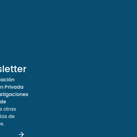
letter
dación
ón Privada
stigaciones
 de
e otras
ias de
s.