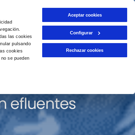
ntacto
Aceptar cookies
ES
icidad
avegación.
Configurar
das las cookies
anular pulsando
Rechazar cookies
las cookies
o no se pueden
e resistencias a
n efluentes