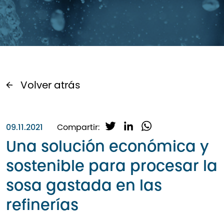
Volver atrás
T
L
W
09.11.2021
Compartir:
w
i
h
Una solución económica y
i
n
a
sostenible para procesar la
t
k
t
t
e
s
sosa gastada en las
e
d
A
r
I
p
refinerías
n
p