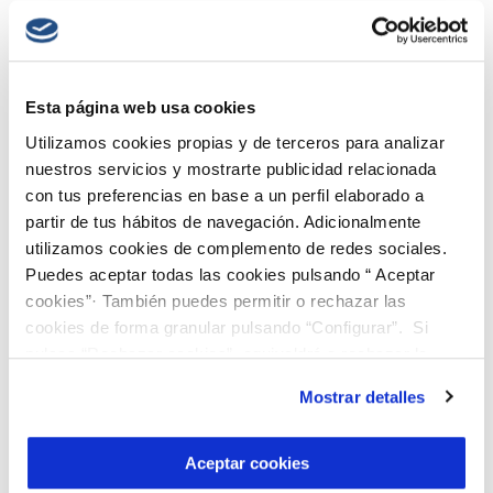
materiales y del estudio relativo a normas
de seguridad específicas. Este consorcio
aporta la experiencia técnica y la posición
comercial necesarias para finalizar el
Esta página web usa cookies
desarrollo de esta tecnología, establecer
Utilizamos cookies propias y de terceros para analizar
nuestros servicios y mostrarte publicidad relacionada
diferentes modelos de negocio para su
con tus preferencias en base a un perfil elaborado a
escalado a otras refinerías y facilitar así
partir de tus hábitos de navegación. Adicionalmente
su entrada al mercado.
utilizamos cookies de complemento de redes sociales.
Puedes aceptar todas las cookies pulsando “ Aceptar
Conocimiento científico y experiencia en
cookies”· También puedes permitir o rechazar las
industria para combatir el cambio
cookies de forma granular pulsando “Configurar”. Si
pulsas “Rechazar cookies”, equivaldrá a rechazar la
climático
instalación de todas las cookies salvo las necesarias que
Mostrar detalles
son indispensables para que el sitio web funcione y que
El cambio climático nos obliga a
por tanto no se pueden desactivar. Puedes consultar
reconsiderar la forma de proteger los
más información en nuestra
Política de Cookies
Aceptar cookies
recursos hídricos y el medio ambiente.