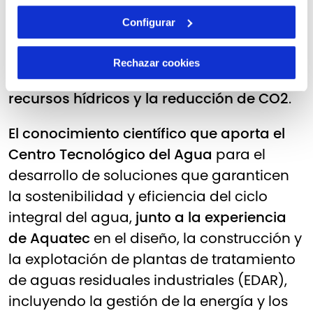
Cetaqua y Aquatec buscan responder a
Configurar
este reto global con
una solución que
promueve la eficiencia energética, un
Rechazar cookies
bajo uso de agua, la protección de los
recursos hídricos y la reducción de CO2
.
El conocimiento científico que aporta el
Centro Tecnológico del Agua
para el
desarrollo de soluciones que garanticen
la sostenibilidad y eficiencia del ciclo
integral del agua,
junto a la experiencia
de Aquatec
en el diseño, la construcción y
la explotación de plantas de tratamiento
de aguas residuales industriales (EDAR),
incluyendo la gestión de la energía y los