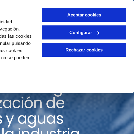
ntacto
Aceptar cookies
ES
icidad
avegación.
Configurar
das las cookies
anular pulsando
Rechazar cookies
las cookies
o no se pueden
 tecnologías
ización de
 y aguas