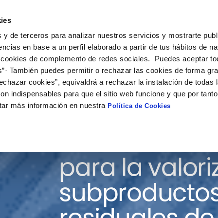
ies
ción
Soluciones
Colaboración
Actualidad
Co
 y de terceros para analizar nuestros servicios y mostrarte publ
encias en base a un perfil elaborado a partir de tus hábitos de n
 cookies de complemento de redes sociales. Puedes aceptar to
s”· También puedes permitir o rechazar las cookies de forma gr
echazar cookies”, equivaldrá a rechazar la instalación de todas 
on indispensables para que el sitio web funcione y que por tant
tar más información en nuestra
Política de Cookies
Desarrollo de
para la valor
subproductos