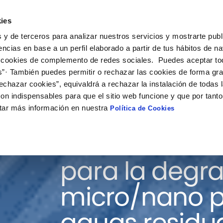
ies
ción
Soluciones
Colaboración
Actualidad
Co
 y de terceros para analizar nuestros servicios y mostrarte publ
encias en base a un perfil elaborado a partir de tus hábitos de n
 cookies de complemento de redes sociales. Puedes aceptar to
s”· También puedes permitir o rechazar las cookies de forma gr
echazar cookies”, equivaldrá a rechazar la instalación de todas 
on indispensables para que el sitio web funcione y que por tant
tar más información en nuestra
Política de Cookies
Membranas bi
para la degr
micro/nano p