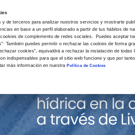
ies
ción
Soluciones
Colaboración
Actualidad
Co
 y de terceros para analizar nuestros servicios y mostrarte publ
encias en base a un perfil elaborado a partir de tus hábitos de n
 cookies de complemento de redes sociales. Puedes aceptar to
s”· También puedes permitir o rechazar las cookies de forma gr
echazar cookies”, equivaldrá a rechazar la instalación de todas 
on indispensables para que el sitio web funcione y que por tant
tar más información en nuestra
Política de Cookies
Acelerando la
hídrica en la
a través de Li