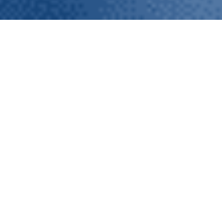
Arko
Arko responde a la necesidad de
gestionar de forma eficiente y
sostenible los cultivos leñosos
del sector agrícola español
, que
afrontan retos como la presión
sobre los recursos hídricos. La
expansión de olivares, almendros
y pistachos requiere una