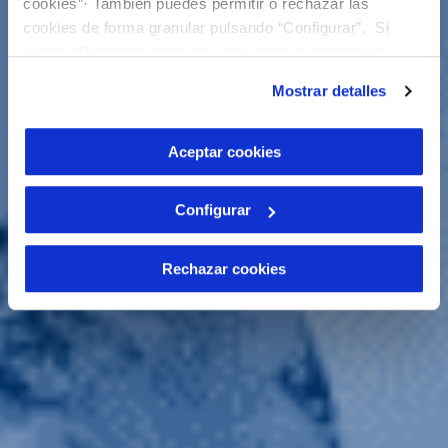
cookies”· También puedes permitir o rechazar las
cookies de forma granular pulsando “Configurar”. Si
pulsas “Rechazar cookies”, equivaldrá a rechazar la
instalación de todas las cookies salvo las necesarias que
Mostrar detalles
son indispensables para que el sitio web funcione y que
por tanto no se pueden desactivar. Puedes consultar
más información en nuestra
Política de Cookies
Aceptar cookies
Configurar
Rechazar cookies