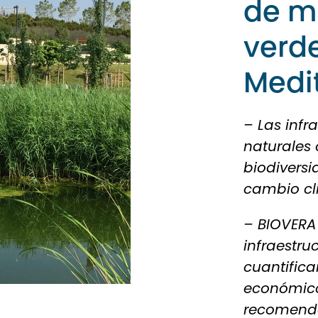
de m
verde
Medi
– Las infr
naturales
biodiversi
cambio cl
– BIOVERA 
infraestru
cuantifica
económicos
recomenda