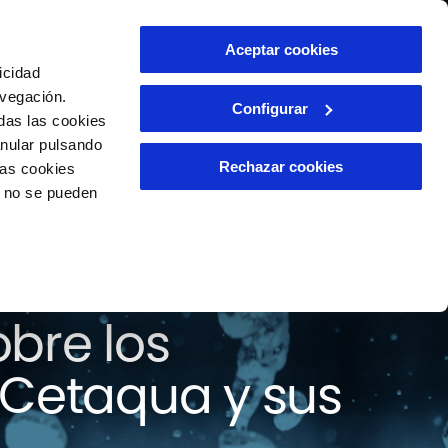
ntacto
Aceptar cookies
ES
icidad
avegación.
Configurar
das las cookies
anular pulsando
Rechazar cookies
las cookies
o no se pueden
 todas las
bre los
 Cetaqua y sus