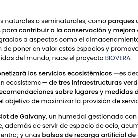
os naturales o seminaturales, como
parques 
s para
contribuir a la conservación y mejora 
gracias a aspectos como el almacenamiento y
fin de poner en valor estos espacios y promo
ridas del mundo, nace el proyecto
BIOVERA
.
onetizará los servicios ecosistémicos
—es deci
 un ecosistema—
de tres infraestructuras ver
recomendaciones sobre lugares y medidas d
 el objetivo de maximizar la provisión de servi
lot de Galvany
, un humedal gestionado con 
ue, además de servir de espacio de ocio, acu
uentra; y unas
balsas de recarga artificial de