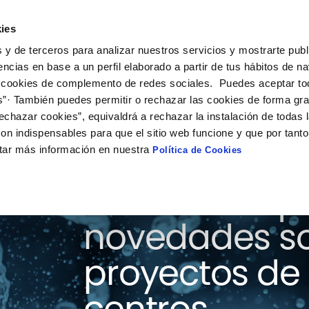
ies
ción
Soluciones
Colaboración
Actualidad
Co
 y de terceros para analizar nuestros servicios y mostrarte publ
encias en base a un perfil elaborado a partir de tus hábitos de n
 cookies de complemento de redes sociales. Puedes aceptar to
s”· También puedes permitir o rechazar las cookies de forma gr
echazar cookies”, equivaldrá a rechazar la instalación de todas 
on indispensables para que el sitio web funcione y que por tant
tar más información en nuestra
Política de Cookies
Consulta aquí
novedades so
proyectos de