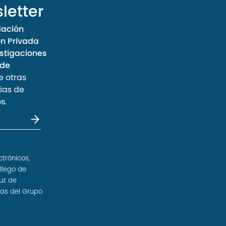
letter
dación
ón Privada
stigaciones
 de
e otras
ias de
s.
ctrónicos,
llego de
uz de
sas del Grupo