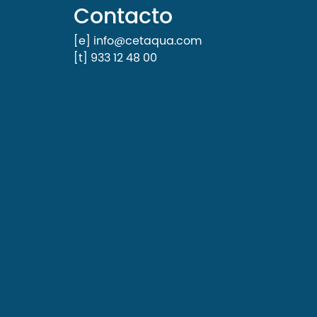
Contacto
[e] info@cetaqua.com
[t] 933 12 48 00