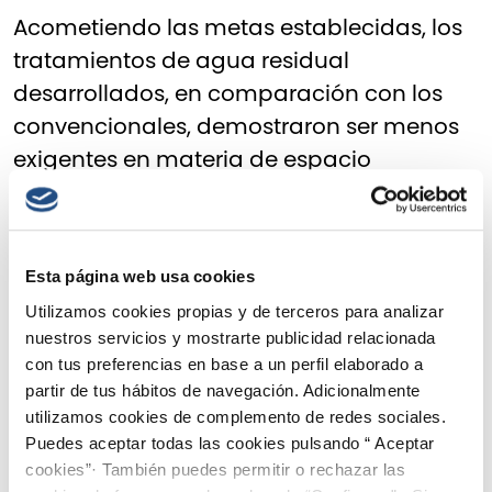
Acometiendo las metas establecidas, los
tratamientos de agua residual
desarrollados, en comparación con los
convencionales, demostraron ser menos
exigentes en materia de espacio
requerido en su implementación y más
efectivos en condiciones desfavorables,
permitiendo, al final, cumplir con los
Esta página web usa cookies
límites de vertido impuestos por la
Utilizamos cookies propias y de terceros para analizar
legislación.
nuestros servicios y mostrarte publicidad relacionada
con tus preferencias en base a un perfil elaborado a
Como conclusión a estos cuatro años de
partir de tus hábitos de navegación. Adicionalmente
investigación, hemos elaborado dos
utilizamos cookies de complemento de redes sociales.
informes técnicos (
Layman’s
Puedes aceptar todas las cookies pulsando “ Aceptar
cookies”· También puedes permitir o rechazar las
Report
and
Layman’s Report for Policy