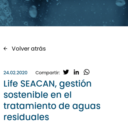
Volver atrás
T
L
W
24.02.2020
Compartir:
w
i
h
Life SEACAN, gestión
i
n
a
sostenible en el
t
k
t
t
e
s
tratamiento de aguas
e
d
A
r
I
p
residuales
n
p