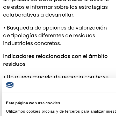
de estos e informar sobre las estrategias
colaborativas a desarrollar.
•
Búsqueda de opciones de valorización
de tipologías diferentes de residuos
industriales concretos.
Indicadores relacionados con el ámbito
residuos
•
Un nuevo modelo de negocio con base
social para gestionar colaborativamente
9.000tn de residuos industriales
asimilables a urbanos.
Esta página web usa cookies
Utilizamos cookies propias y de terceros para analizar nuest
•
188 tn de residuo industrial valorizable