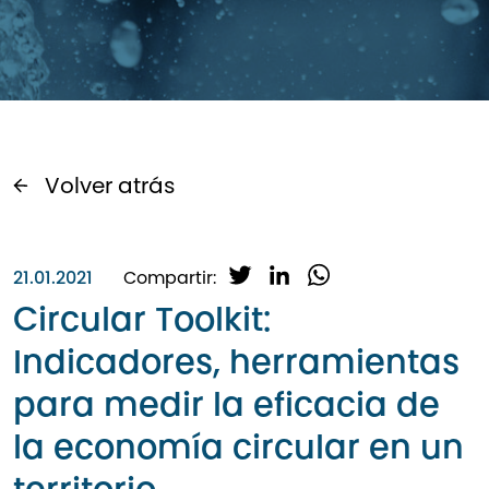
Volver atrás
T
L
W
21.01.2021
Compartir:
w
i
h
Circular Toolkit:
i
n
a
Indicadores, herramientas
t
k
t
t
e
s
para medir la eficacia de
e
d
A
r
I
p
la economía circular en un
n
p