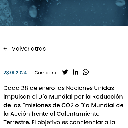
Volver atrás
T
L
W
28.01.2024
Compartir:
w
i
h
i
n
a
Cada 28 de enero las Naciones Unidas
t
k
t
impulsan el
Día Mundial por la Reducción
t
e
s
de las Emisiones de CO2 o Día Mundial de
e
d
A
r
I
p
la Acción frente al Calentamiento
n
p
Terrestre.
El objetivo es concienciar a la