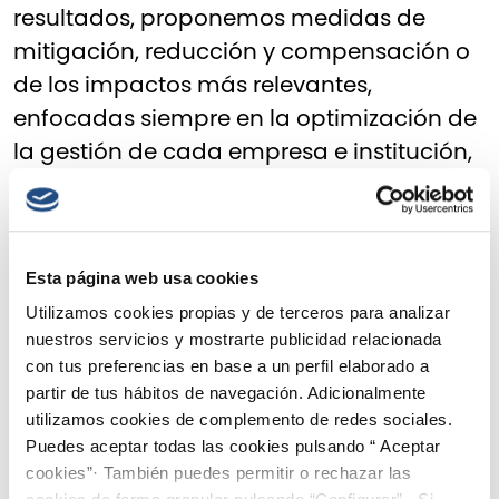
resultados, proponemos medidas de
mitigación, reducción y compensación o
de los impactos más relevantes,
enfocadas siempre en la optimización de
la gestión de cada empresa e institución,
siempre cuidando el medio ambiente.
Nuestro propósito: ser
neutros en CO2 en los
Esta página web usa cookies
Utilizamos cookies propias y de terceros para analizar
desplazamientos
nuestros servicios y mostrarte publicidad relacionada
con tus preferencias en base a un perfil elaborado a
El transporte es una de las principales
partir de tus hábitos de navegación. Adicionalmente
utilizamos cookies de complemento de redes sociales.
fuentes de emisiones de gases de efecto
Puedes aceptar todas las cookies pulsando “ Aceptar
invernadero y otros gases contaminantes
cookies”· También puedes permitir o rechazar las