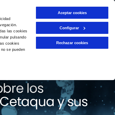
ntacto
Aceptar cookies
ES
icidad
avegación.
Configurar
das las cookies
anular pulsando
Rechazar cookies
las cookies
o no se pueden
 todas las
bre los
 Cetaqua y sus