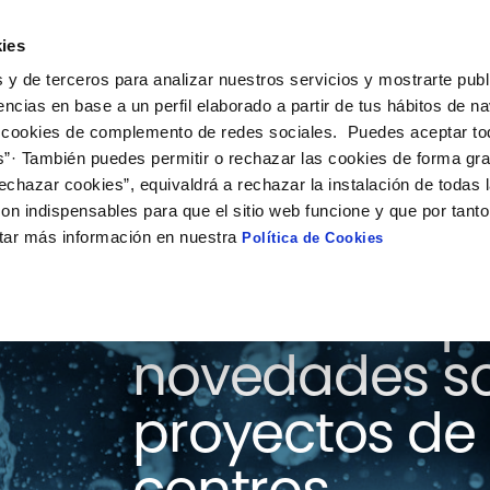
ies
ción
Soluciones
Colaboración
Actualidad
Co
 y de terceros para analizar nuestros servicios y mostrarte publ
encias en base a un perfil elaborado a partir de tus hábitos de n
 cookies de complemento de redes sociales. Puedes aceptar to
s”· También puedes permitir o rechazar las cookies de forma gr
echazar cookies”, equivaldrá a rechazar la instalación de todas 
on indispensables para que el sitio web funcione y que por tant
tar más información en nuestra
Política de Cookies
Consulta aquí
novedades so
proyectos de