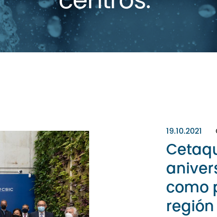
centros.
19.10.2021
Cetaqu
aniver
como p
región