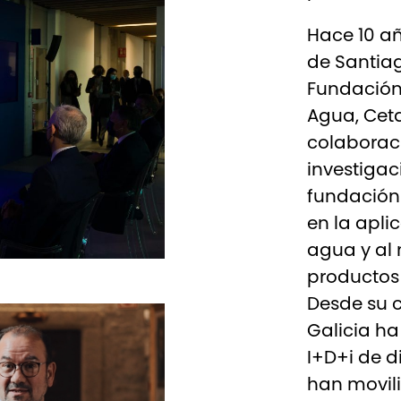
Hace 10 a
de Santiag
Fundación 
Agua, Cet
colaborac
investigac
fundación 
en la apli
agua y al
productos 
Desde su c
Galicia ha
I+D+i de d
han movili