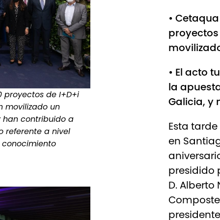
• Cetaqua
proyectos 
movilizad
• El acto 
la apuesta
 proyectos de I+D+i
Galicia, y
n movilizado un
y han contribuido a
Esta tarde
 referente a nivel
en Santia
l conocimiento
aniversari
presidido 
D. Alberto
Compostela
presidente