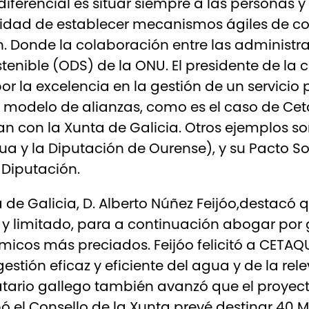
ferencial es situar siempre a las personas y 
esidad de establecer mecanismos ágiles de c
ón. Donde la colaboración entre las administ
ostenible (ODS) de la ONU. El presidente de 
r la excelencia en la gestión de un servici
modelo de alianzas, como es el caso de Cet
lan con la Xunta de Galicia. Otros ejemplos s
y la Diputación de Ourense), y su Pacto Soc
 Diputación.
a de Galicia, D. Alberto Núñez Feijóo,destacó 
 y limitado, para a continuación abogar por
ómicos más preciados. Feijóo felicitó a CETAQ
estión eficaz y eficiente del agua y de la re
ario gallego también avanzó que el proyect
 Consello de la Xunta prevé destinar 40 M€