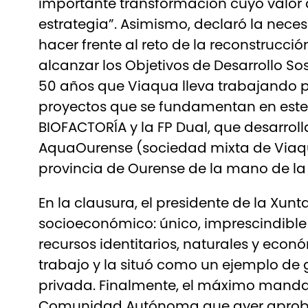
importante transformación cuyo valor di
estrategia”. Asimismo, declaró la nec
hacer frente al reto de la reconstrucci
alcanzar los Objetivos de Desarrollo S
50 años que Viaqua lleva trabajando po
proyectos que se fundamentan en este 
BIOFACTORÍA y la FP Dual, que desarrol
AquaOurense (sociedad mixta de Viaqua 
provincia de Ourense de la mano de la
En la clausura, el presidente de la Xunt
socioeconómico: único, imprescindible
recursos identitarios, naturales y econ
trabajo y la situó como un ejemplo de g
privada. Finalmente, el máximo mandat
Comunidad Autónoma que ayer aprobó el