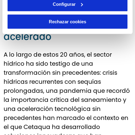
Dos décadas de
Configurar
transformación en un
contexto de cambio
Rechazar cookies
acelerado
A lo largo de estos 20 años, el sector
hídrico ha sido testigo de una
transformación sin precedentes: crisis
hídricas recurrentes con sequías
prolongadas, una pandemia que recordó
la importancia crítica del saneamiento y
una aceleración tecnológica sin
precedentes han marcado el contexto en
el que Cetaqua ha desarrollado