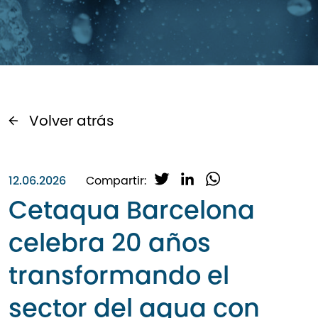
Volver atrás
T
L
W
12.06.2026
Compartir:
w
i
h
Cetaqua Barcelona
i
n
a
t
k
t
celebra 20 años
t
e
s
e
d
A
transformando el
r
I
p
n
p
sector del agua con