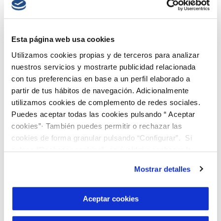
redes de investigación de referencia, el
centro garantiza que la innovación se
traduzca en aplicaciones concretas y
Esta página web usa cookies
territorialmente relevantes. Daniel Tugues,
Utilizamos cookies propias y de terceros para analizar
director País de Veolia en España, ha
nuestros servicios y mostrarte publicidad relacionada
afirmado: “Hace 20 años impulsamos,
con tus preferencias en base a un perfil elaborado a
junto con el CSIC y la UPC, un centro de
partir de tus hábitos de navegación. Adicionalmente
utilizamos cookies de complemento de redes sociales.
referencia para conectar ciencia,
Puedes aceptar todas las cookies pulsando “ Aceptar
innovación y gestión del agua. Con el
cookies”· También puedes permitir o rechazar las
apoyo del Área Metropolitana de
cookies de forma granular pulsando “Configurar”. Si
Barcelona, esa apuesta ha convertido hoy
pulsas “Rechazar cookies”, equivaldrá a rechazar la
instalación de todas las cookies salvo las necesarias que
a Barcelona y su área metropolitana en
Mostrar detalles
son indispensables para que el sitio web funcione y que
un referente internacional en innovación
por tanto no se pueden desactivar. Puedes consultar
aplicada al agua”.
más información en nuestra
Política de Cookies
Aceptar cookies