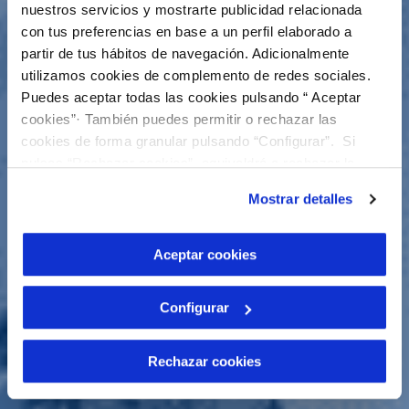
nuestros servicios y mostrarte publicidad relacionada
con tus preferencias en base a un perfil elaborado a
partir de tus hábitos de navegación. Adicionalmente
utilizamos cookies de complemento de redes sociales.
Puedes aceptar todas las cookies pulsando “ Aceptar
cookies”· También puedes permitir o rechazar las
cookies de forma granular pulsando “Configurar”. Si
pulsas “Rechazar cookies”, equivaldrá a rechazar la
instalación de todas las cookies salvo las necesarias que
Mostrar detalles
son indispensables para que el sitio web funcione y que
por tanto no se pueden desactivar. Puedes consultar
más información en nuestra
Política de Cookies
Aceptar cookies
Configurar
Rechazar cookies