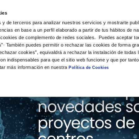
ies
ción
Soluciones
Colaboración
Actualidad
Co
 y de terceros para analizar nuestros servicios y mostrarte publ
encias en base a un perfil elaborado a partir de tus hábitos de n
 cookies de complemento de redes sociales. Puedes aceptar to
s”· También puedes permitir o rechazar las cookies de forma gr
echazar cookies”, equivaldrá a rechazar la instalación de todas 
on indispensables para que el sitio web funcione y que por tant
tar más información en nuestra
Política de Cookies
Consulta aquí
novedades so
proyectos de