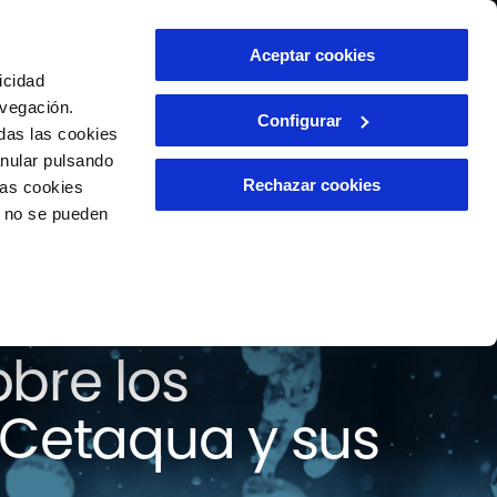
ntacto
Aceptar cookies
ES
icidad
avegación.
Configurar
das las cookies
anular pulsando
Rechazar cookies
las cookies
o no se pueden
 todas las
bre los
 Cetaqua y sus