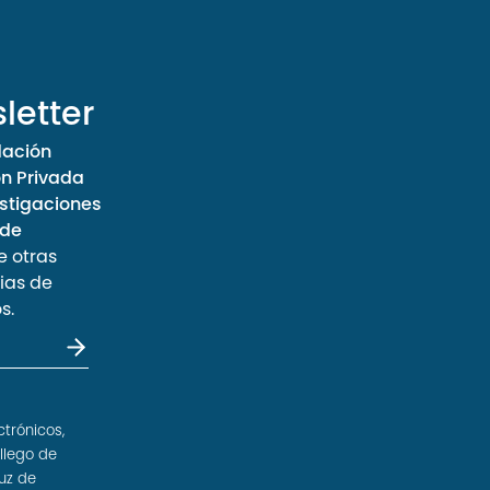
letter
dación
ón Privada
stigaciones
 de
e otras
ias de
s.
ctrónicos,
llego de
uz de