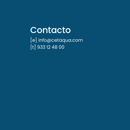
Contacto
[e] info@cetaqua.com
[t] 933 12 48 00