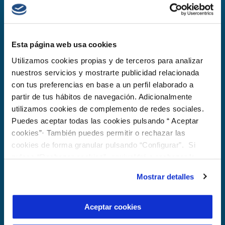
Esta página web usa cookies
Suscríbete a nuestra
Utilizamos cookies propias y de terceros para analizar
newsletter
nuestros servicios y mostrarte publicidad relacionada
con tus preferencias en base a un perfil elaborado a
Recibe en tu correo todas las novedades de
partir de tus hábitos de navegación. Adicionalmente
Fundación Cetaqua, Centro Tecnológico del
utilizamos cookies de complemento de redes sociales.
Agua, Fundación Privada (Cetaqua);
de
Puedes aceptar todas las cookies pulsando “ Aceptar
Fundación Centro Gallego de Investigaciones del
cookies”· También puedes permitir o rechazar las
agua, Fundación Privada;
de
Centro Andaluz de
cookies de forma granular pulsando “Configurar”. Si
Investigaciones del Agua, Fundación Privada
y de
pulsas “Rechazar cookies”, equivaldrá a rechazar la
otras empresas del
Grupo Veolia
, así como
instalación de todas las cookies salvo las necesarias que
convocatorias de próximos eventos, charlas,
Mostrar detalles
son indispensables para que el sitio web funcione y que
actividades, entre otros.
por tanto no se pueden desactivar. Puedes consultar
más información en nuestra
Política de Cookies
Aceptar cookies