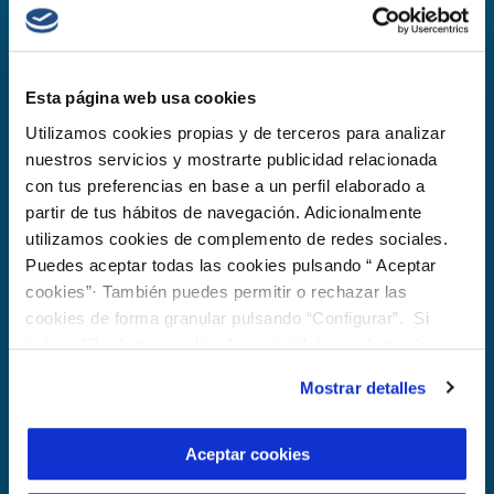
Esta página web usa cookies
Suscríbete a nuestra
Utilizamos cookies propias y de terceros para analizar
newsletter
nuestros servicios y mostrarte publicidad relacionada
con tus preferencias en base a un perfil elaborado a
Recibe en tu correo todas las novedades de
partir de tus hábitos de navegación. Adicionalmente
Fundación Cetaqua, Centro Tecnológico del
utilizamos cookies de complemento de redes sociales.
Agua, Fundación Privada (Cetaqua);
de
Puedes aceptar todas las cookies pulsando “ Aceptar
Fundación Centro Gallego de Investigaciones del
cookies”· También puedes permitir o rechazar las
agua, Fundación Privada;
de
Centro Andaluz de
cookies de forma granular pulsando “Configurar”. Si
Investigaciones del Agua, Fundación Privada
y de
pulsas “Rechazar cookies”, equivaldrá a rechazar la
otras empresas del
Grupo Veolia
, así como
instalación de todas las cookies salvo las necesarias que
convocatorias de próximos eventos, charlas,
Mostrar detalles
son indispensables para que el sitio web funcione y que
actividades, entre otros.
por tanto no se pueden desactivar. Puedes consultar
más información en nuestra
Política de Cookies
Aceptar cookies