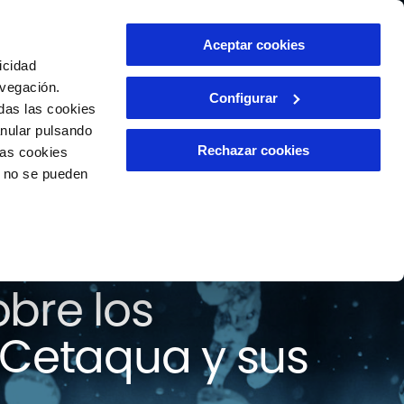
ntacto
Aceptar cookies
ES
icidad
avegación.
Configurar
das las cookies
anular pulsando
Rechazar cookies
las cookies
o no se pueden
 todas las
bre los
 Cetaqua y sus