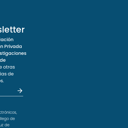
letter
dación
ón Privada
stigaciones
 de
e otras
ias de
s.
ctrónicos,
llego de
uz de