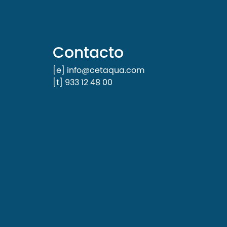
Contacto
[e] info@cetaqua.com
[t] 933 12 48 00