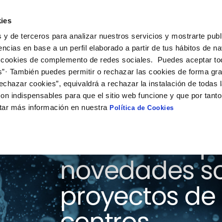
ies
ción
Soluciones
Colaboración
Actualidad
Co
 y de terceros para analizar nuestros servicios y mostrarte publ
encias en base a un perfil elaborado a partir de tus hábitos de n
 cookies de complemento de redes sociales. Puedes aceptar to
s”· También puedes permitir o rechazar las cookies de forma gr
echazar cookies”, equivaldrá a rechazar la instalación de todas 
on indispensables para que el sitio web funcione y que por tant
tar más información en nuestra
Política de Cookies
Consulta aquí
novedades so
proyectos de