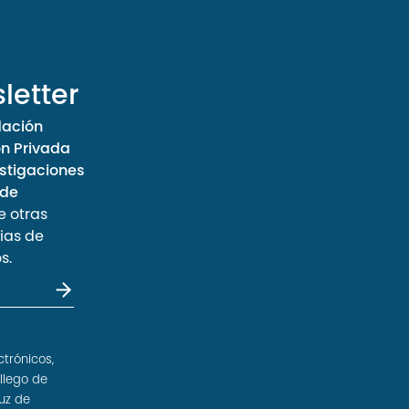
letter
dación
ón Privada
stigaciones
 de
e otras
ias de
s.
ctrónicos,
llego de
uz de