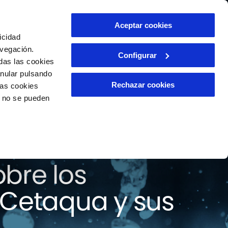
ntacto
Aceptar cookies
ES
icidad
avegación.
Configurar
das las cookies
anular pulsando
Rechazar cookies
las cookies
o no se pueden
 todas las
bre los
 Cetaqua y sus