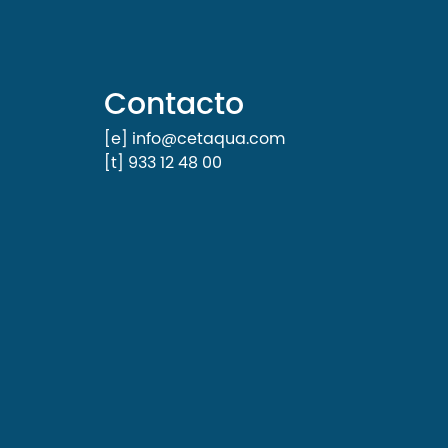
Contacto
[e] info@cetaqua.com
[t] 933 12 48 00