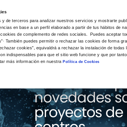
ies
ción
Soluciones
Colaboración
Actualidad
Co
 y de terceros para analizar nuestros servicios y mostrarte publ
encias en base a un perfil elaborado a partir de tus hábitos de n
 cookies de complemento de redes sociales. Puedes aceptar to
s”· También puedes permitir o rechazar las cookies de forma gr
echazar cookies”, equivaldrá a rechazar la instalación de todas 
on indispensables para que el sitio web funcione y que por tant
tar más información en nuestra
Política de Cookies
Consulta aquí
novedades so
proyectos de